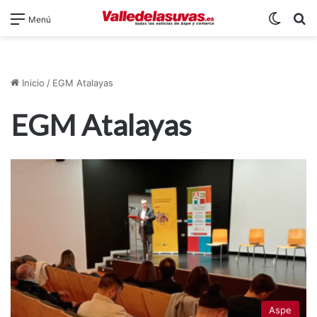
Switch
B
Menú
Inicio
/
EGM Atalayas
EGM Atalayas
Aspe