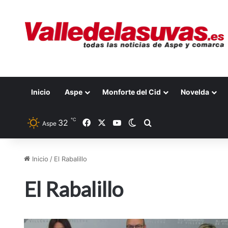
Inicio
Aspe
Monforte del Cid
Novelda
℃
32
Facebook
X
YouTube
Switch skin
Buscar por
Aspe
Inicio
/
El Rabalillo
El Rabalillo