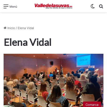
Switch
B
Menú
Inicio
/
Elena Vidal
Elena Vidal
Comarca