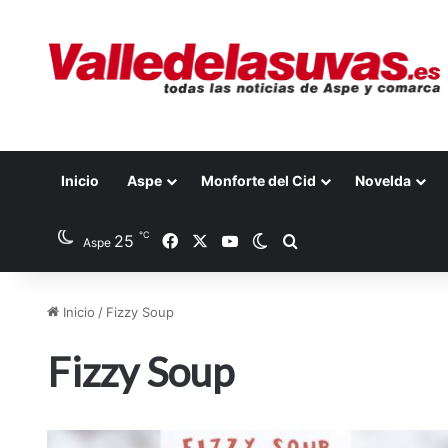
Inicio
Aspe
Monforte del Cid
Novelda
℃
25
Facebook
X
YouTube
Switch skin
Buscar por
Aspe
Inicio
/
Fizzy Soup
Fizzy Soup