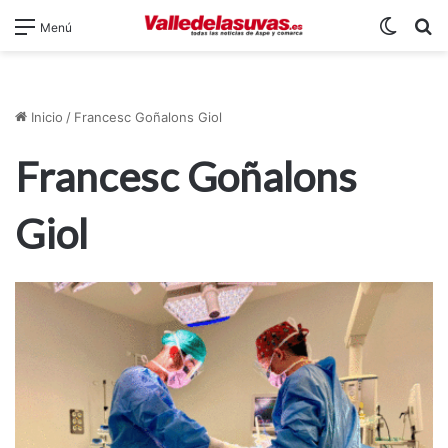
Switch
B
Menú
Inicio
/
Francesc Goñalons Giol
Francesc Goñalons
Giol