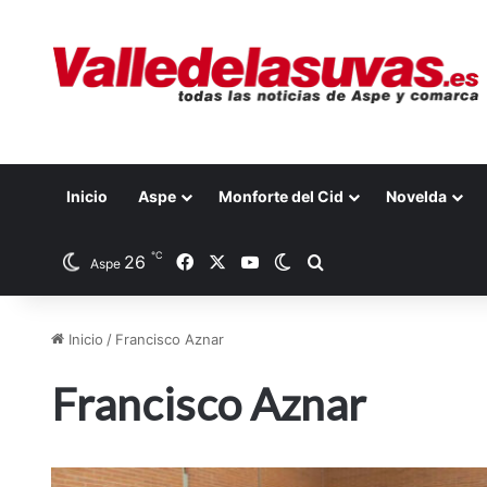
Inicio
Aspe
Monforte del Cid
Novelda
℃
26
Facebook
X
YouTube
Switch skin
Buscar por
Aspe
Inicio
/
Francisco Aznar
Francisco Aznar