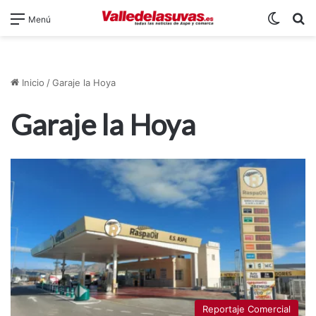
Switch
B
Menú
Inicio
/
Garaje la Hoya
Garaje la Hoya
Reportaje Comercial