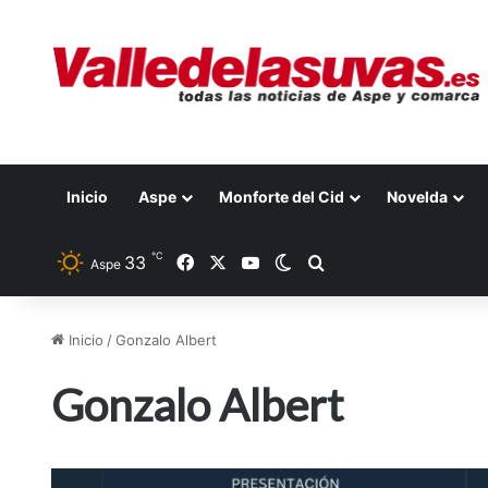
Inicio
Aspe
Monforte del Cid
Novelda
℃
33
Facebook
X
YouTube
Switch skin
Buscar por
Aspe
Inicio
/
Gonzalo Albert
Gonzalo Albert