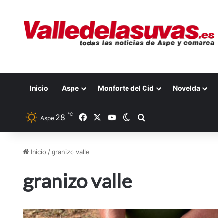
Inicio
Aspe
Monforte del Cid
Novelda
℃
28
Facebook
X
YouTube
Switch skin
Buscar por
Aspe
Inicio
/
granizo valle
granizo valle