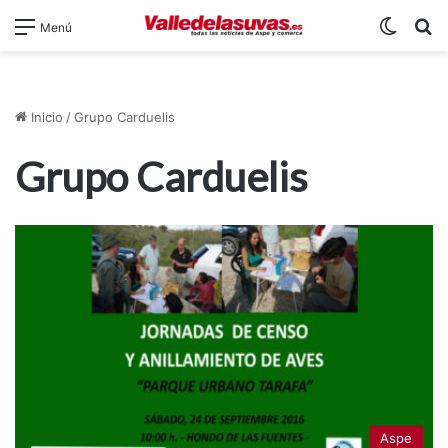
Switch
B
Menú
Inicio
/
Grupo Carduelis
Grupo Carduelis
Aspe