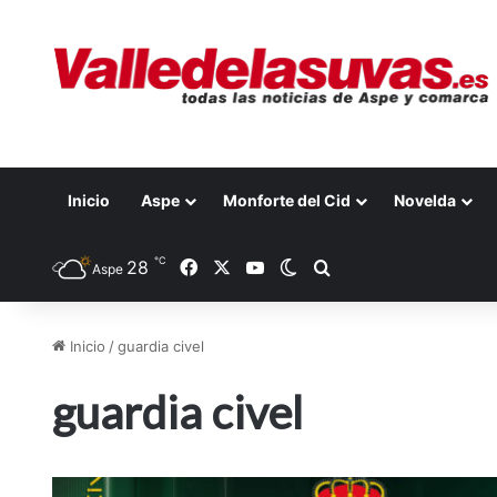
Inicio
Aspe
Monforte del Cid
Novelda
℃
28
Facebook
X
YouTube
Switch skin
Buscar por
Aspe
Inicio
/
guardia civel
guardia civel