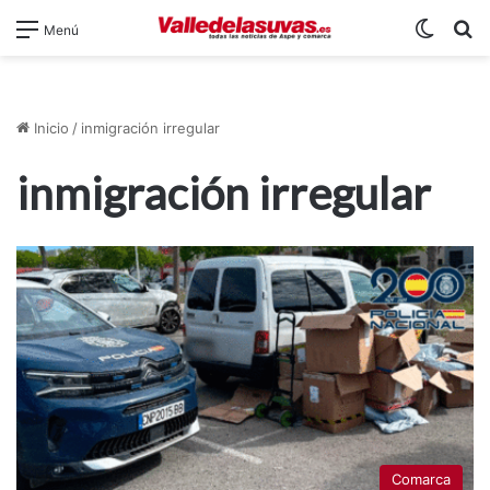
Switch
B
Menú
Inicio
/
inmigración irregular
inmigración irregular
Comarca