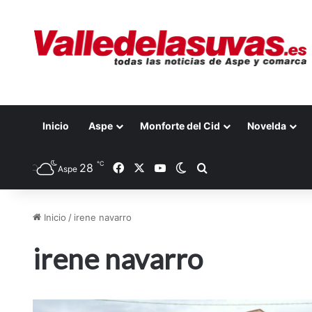
Inicio
Aspe
Monforte del Cid
Novelda
℃
28
Facebook
X
YouTube
Switch skin
Buscar por
Aspe
Inicio
/
irene navarro
irene navarro