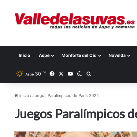
Inicio
Aspe
Monforte del Cid
Novelda
℃
30
Facebook
X
YouTube
Switch skin
Buscar por
Aspe
Inicio
/
Juegos Paralímpicos de París 2024
Juegos Paralímpicos d