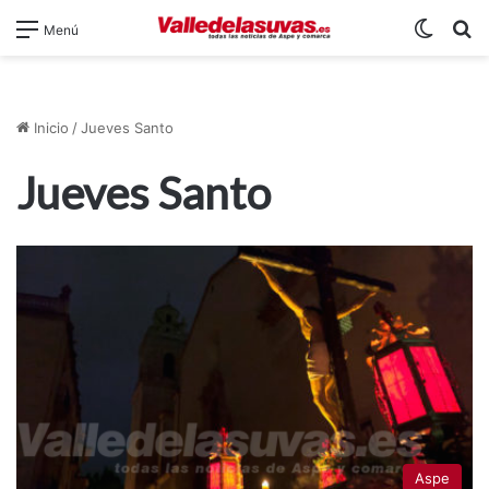
Switch
B
Menú
Inicio
/
Jueves Santo
Jueves Santo
Aspe