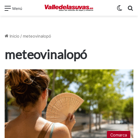
Switch
B
Menú
Inicio
/
meteovinalopó
meteovinalopó
Comarca