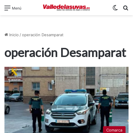
Switch
B
Menú
Inicio
/
operación Desamparat
operación Desamparat
Comarca