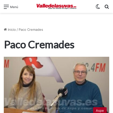
Switch
B
Menú
Inicio
/
Paco Cremades
Paco Cremades
Aspe