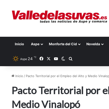
Inicio
Aspe
Monforte del Cid
Novelda
℃
24
Facebook
X
YouTube
Switch skin
Buscar por
Aspe
Inicio
/
Pacto Territorial por el Empleo del Alto y Medio Vinalo
Pacto Territorial por e
Medio Vinalopó