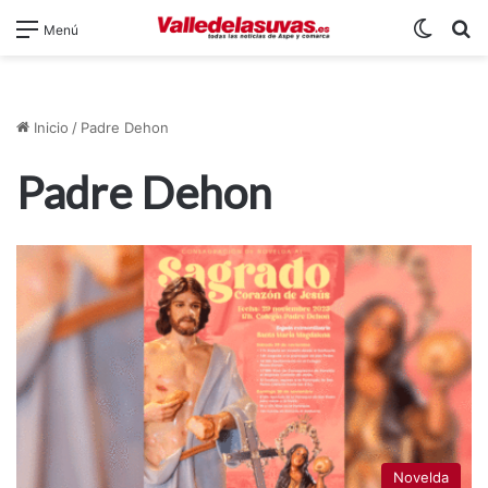
Switch
B
Menú
Inicio
/
Padre Dehon
Padre Dehon
Novelda