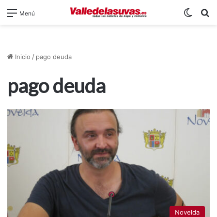
Switch
B
Menú
Inicio
/
pago deuda
pago deuda
Novelda