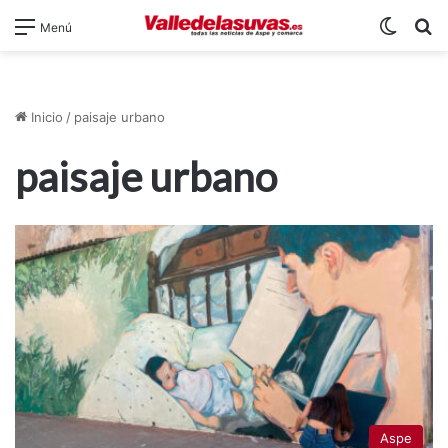
Switch
B
Menú
Inicio
/
paisaje urbano
paisaje urbano
Aspe