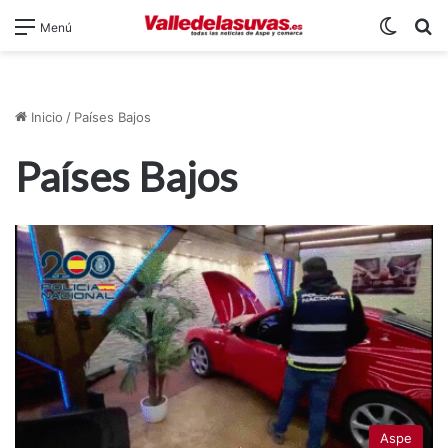
Switch
B
Menú
Inicio
/
Países Bajos
Países Bajos
Aspe