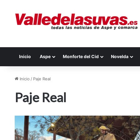
Inicio
Aspe
Monforte del Cid
Novelda
Inicio
/
Paje Real
Paje Real