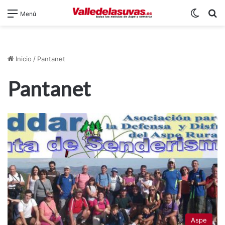
Switch
B
Menú
Inicio
/
Pantanet
Pantanet
Aspe