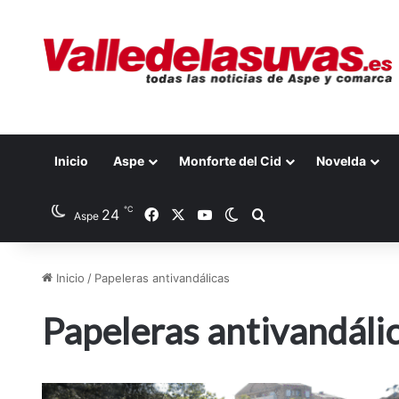
Inicio
Aspe
Monforte del Cid
Novelda
℃
24
Facebook
X
YouTube
Switch skin
Buscar por
Aspe
Inicio
/
Papeleras antivandálicas
Papeleras antivandáli