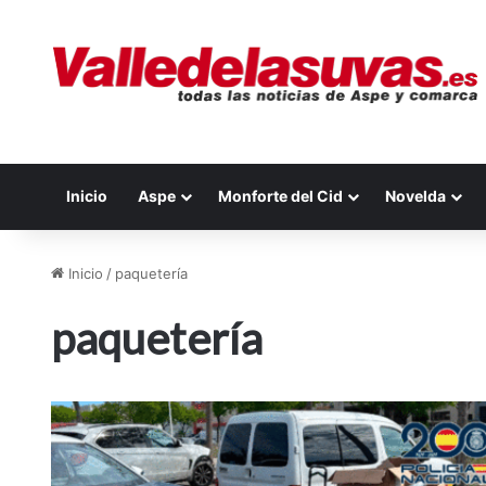
Inicio
Aspe
Monforte del Cid
Novelda
Inicio
/
paquetería
paquetería