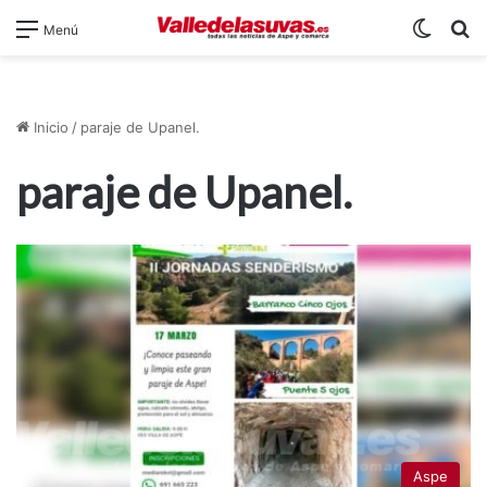
Switch
B
Menú
Inicio
/
paraje de Upanel.
paraje de Upanel.
Aspe