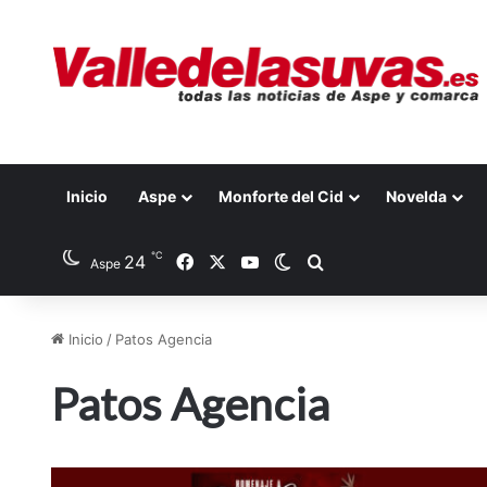
Inicio
Aspe
Monforte del Cid
Novelda
℃
24
Facebook
X
YouTube
Switch skin
Buscar por
Aspe
Inicio
/
Patos Agencia
Patos Agencia