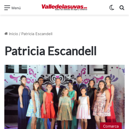
Switch
B
Menú
Inicio
/
Patricia Escandell
Patricia Escandell
Comarca