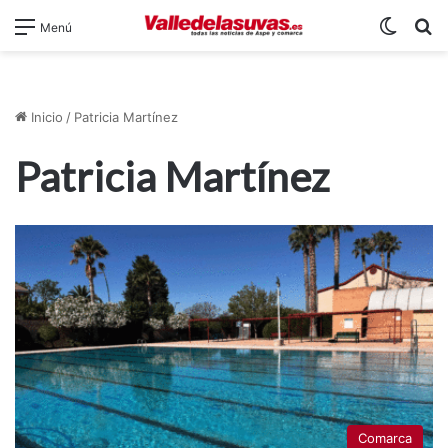
Switch
B
Menú
Inicio
/
Patricia Martínez
Patricia Martínez
Comarca