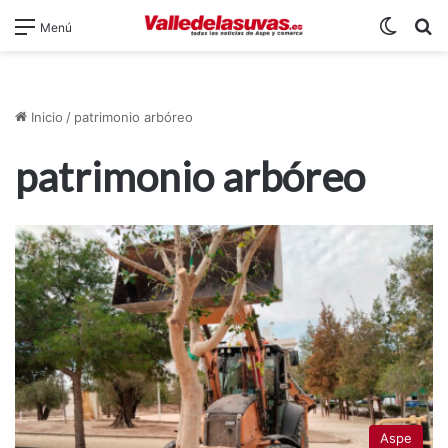
Switch
B
Menú
Inicio
/
patrimonio arbóreo
patrimonio arbóreo
Aspe