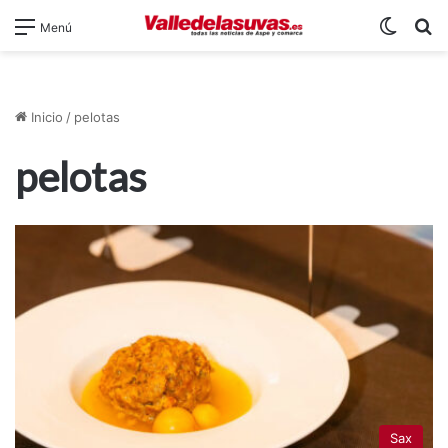
Switch
B
Menú
Inicio
/
pelotas
pelotas
Sax