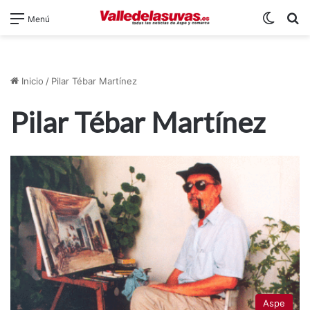
Switch
B
Menú
Inicio
/
Pilar Tébar Martínez
Pilar Tébar Martínez
Aspe