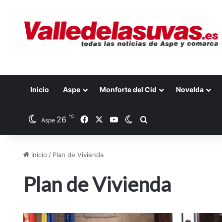
Inicio
Aspe
Monforte del Cid
Novelda
℃
26
Facebook
X
YouTube
Switch skin
Buscar por
Aspe
Inicio
/
Plan de Vivienda
Plan de Vivienda