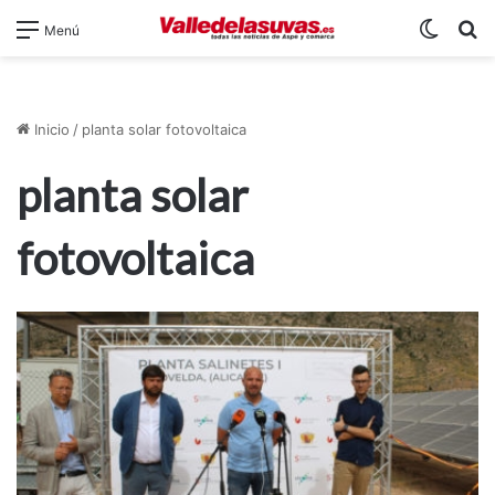
Switch
B
Menú
Inicio
/
planta solar fotovoltaica
planta solar
fotovoltaica