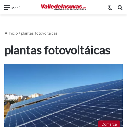
Switch
B
Menú
Inicio
/
plantas fotovoltáicas
plantas fotovoltáicas
Comarca