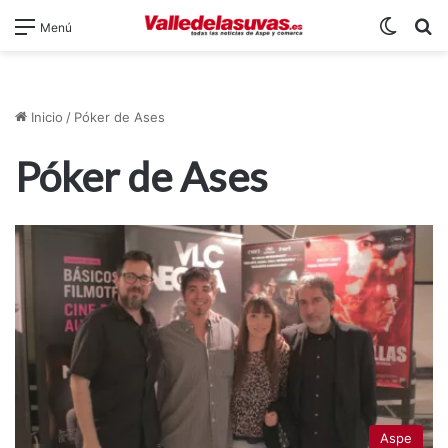
Switch
B
Menú
Inicio
/
Póker de Ases
Póker de Ases
Aspe