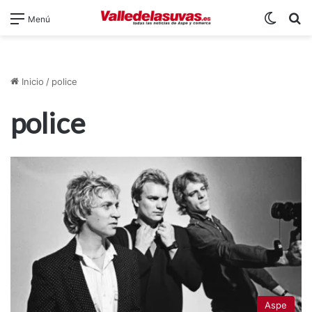
Switch
B
Menú
Inicio
/
police
police
Aspe