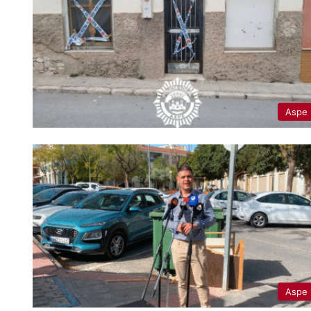
Aspe
Aspe