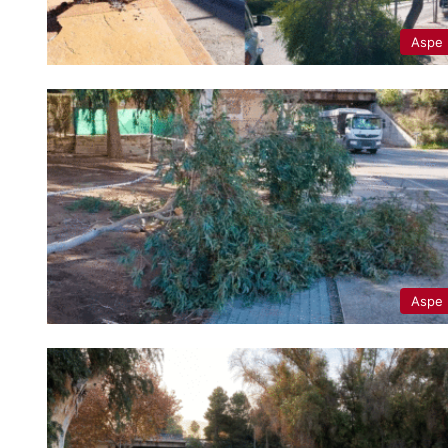
Aspe
Aspe