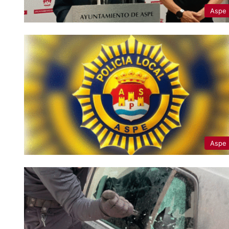
Aspe
Aspe