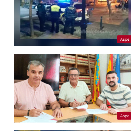
Aspe
Aspe