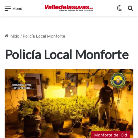
Switch
B
Menú
Inicio
/
Policía Local Monforte
Policía Local Monforte
Monforte del Cid