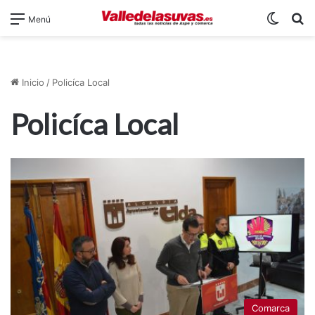
Switch
B
Menú
Inicio
/
Policíca Local
Policíca Local
Comarca