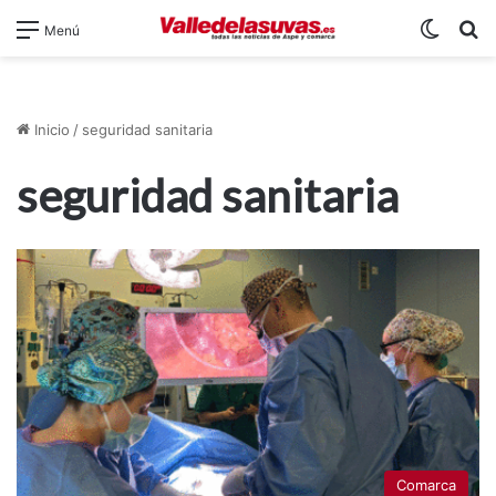
Switch
B
Menú
Inicio
/
seguridad sanitaria
seguridad sanitaria
Comarca