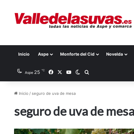
Inicio
Aspe
Monforte del Cid
Novelda
℃
25
Facebook
X
YouTube
Switch skin
Buscar por
Aspe
Inicio
/
seguro de uva de mesa
seguro de uva de mes