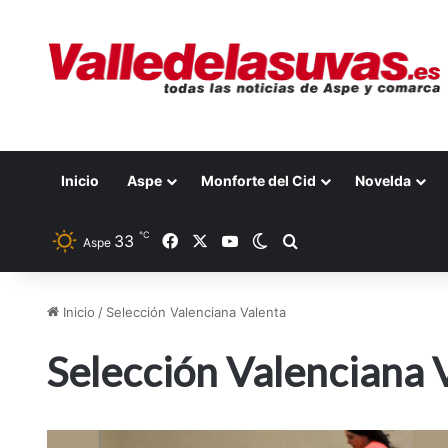
Inicio
Aspe
Monforte del Cid
Novelda
℃
33
Facebook
X
YouTube
Switch skin
Buscar por
Aspe
Inicio
/
Selección Valenciana Valenta
Selección Valenciana 