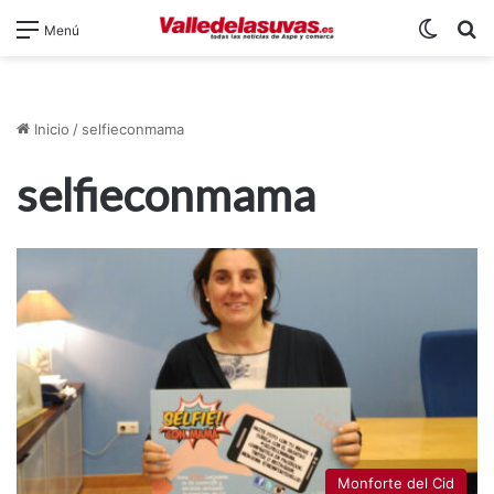
Switch
B
Menú
Inicio
/
selfieconmama
selfieconmama
Monforte del Cid