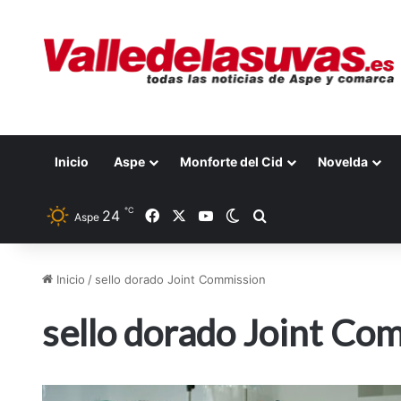
Inicio
Aspe
Monforte del Cid
Novelda
℃
24
Facebook
X
YouTube
Switch skin
Buscar por
Aspe
Inicio
/
sello dorado Joint Commission
sello dorado Joint Co