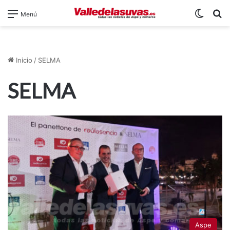
Switch
B
Menú
Inicio
/
SELMA
SELMA
Aspe