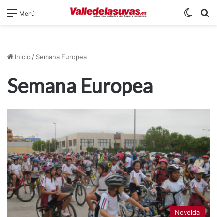
Switch
B
Menú
Inicio
/
Semana Europea
Semana Europea
Novelda