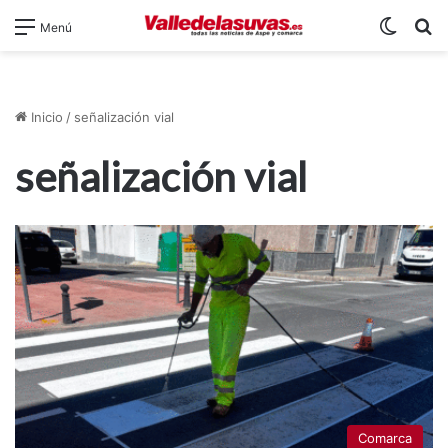
Switch
B
Menú
Inicio
/
señalización vial
señalización vial
Comarca